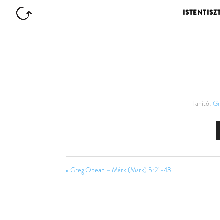
ISTENTISZ
Tanító:
Gr
« Greg Opean – Márk (Mark) 5:21-43