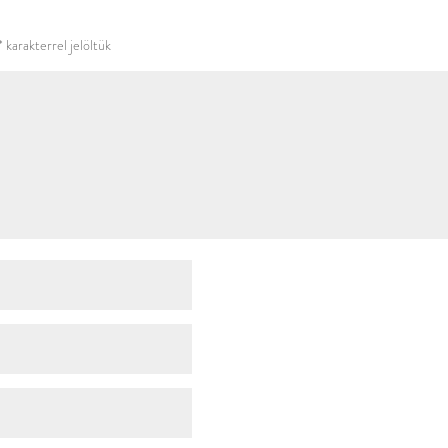
használni.
*
karakterrel jelöltük