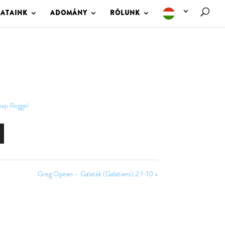
LATAINK
ADOMÁNY
RÓLUNK
nap Reggel
Greg Opean – Galaták (Galatians) 2:1-10 »