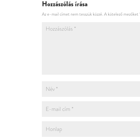
Hozzászólás írása
Az e-mail címet nem tesszük közzé.
A kötelező mezőket