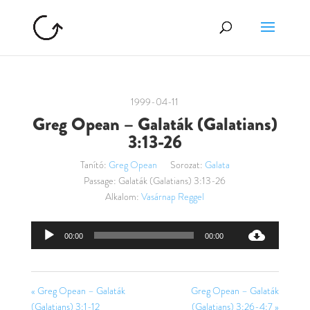
1999-04-11
Greg Opean – Galaták (Galatians)
3:13-26
Tanító:
Greg Opean
Sorozat:
Galata
Passage:
Galaták (Galatians) 3:13-26
Alkalom:
Vasárnap Reggel
Audió
00:00
00:00
lejátszó
« Greg Opean – Galaták
Greg Opean – Galaták
(Galatians) 3:1-12
(Galatians) 3:26-4:7 »