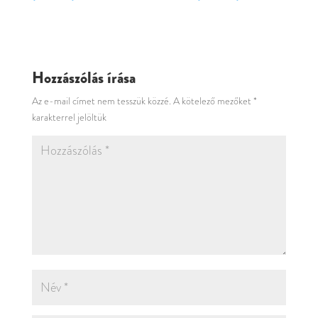
Hozzászólás írása
Az e-mail címet nem tesszük közzé.
A kötelező mezőket
*
karakterrel jelöltük