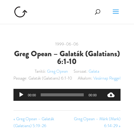
1999-06-06
Greg Opean – Galaták (Galatians)
6:1-10
Tanító:
Greg Opean
Sorozat:
Galata
Passage:
Galaták (Galatians) 6:1-10
Alkalom:
Vasárnap Reggel
Audió
00:00
00:00
lejátszó
« Greg Opean – Galaták
Greg Opean – Márk (Mark)
(Galatians) 5:19-26
6:14-29 »