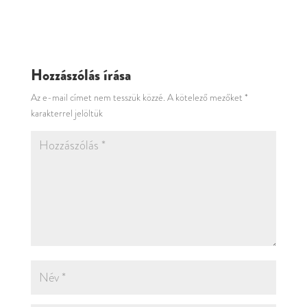
Hozzászólás írása
Az e-mail címet nem tesszük közzé.
A kötelező mezőket
*
karakterrel jelöltük