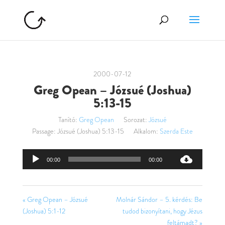
2000-07-12
Greg Opean – Józsué (Joshua)
5:13-15
Tanító:
Greg Opean
Sorozat:
Józsué
Passage:
Józsué (Joshua) 5:13-15
Alkalom:
Szerda Este
Audió
00:00
00:00
lejátszó
« Greg Opean – Józsué
Molnár Sándor – 5. kérdés: Be
(Joshua) 5:1-12
tudod bizonyítani, hogy Jézus
feltámadt? »