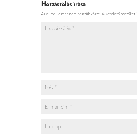
Hozzászólás írása
Az e-mail címet nem tesszük közzé.
A kötelező mezőket