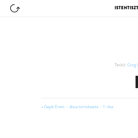
ISTENTISZ
Tanító:
Greg 
« Gayle Erwin – Jézus természete – 1. rész