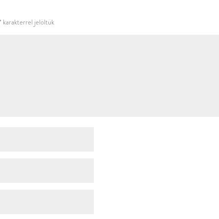
használni.
*
karakterrel jelöltük