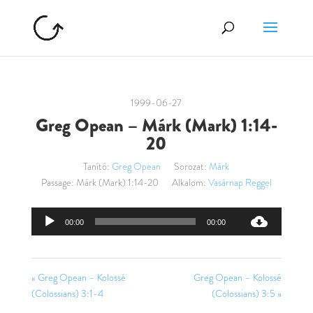
1999-06-27
Greg Opean – Márk (Mark) 1:14-
20
Tanító:
Greg Opean
Sorozat:
Márk
Passage:
Márk (Mark) 1:14-20
Alkalom:
Vasárnap Reggel
Audió
00:00
00:00
lejátszó
« Greg Opean – Kolossé
Greg Opean – Kolossé
(Colossians) 3:1-4
(Colossians) 3:5 »