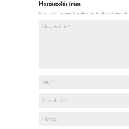
Hozzászólás írása
Az e-mail címet nem tesszük közzé.
A kötelező mezőket