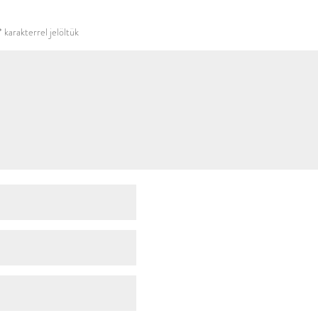
használni.
*
karakterrel jelöltük