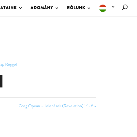
LATAINK
ADOMÁNY
RÓLUNK
nap Reggel
Greg Opean – Jelenések (Revelation) 1:1-6 »