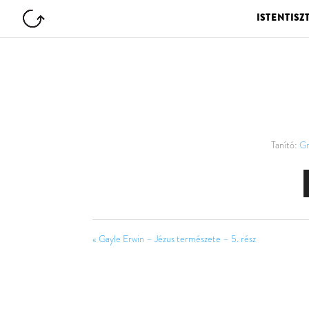
ISTENTISZ
Tanító:
Gr
« Gayle Erwin – Jézus természete – 5. rész