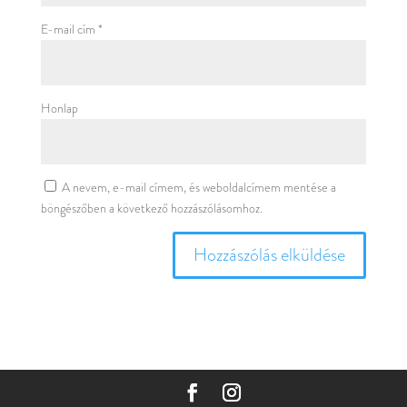
E-mail cím
*
Honlap
A nevem, e-mail címem, és weboldalcímem mentése a
böngészőben a következő hozzászólásomhoz.