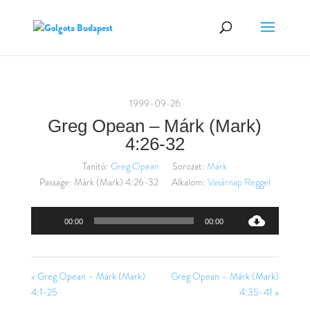
1999-09-26
Greg Opean – Márk (Mark)
4:26-32
Tanító:
Greg Opean
Sorozat:
Márk
Passage:
Márk (Mark) 4:26-32
Alkalom:
Vasárnap Reggel
Audió
00:00
00:00
lejátszó
« Greg Opean – Márk (Mark)
Greg Opean – Márk (Mark)
4:1-25
4:35-41 »