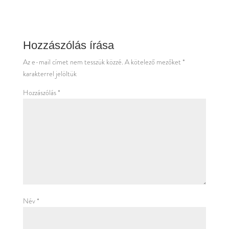
Hozzászólás írása
Az e-mail címet nem tesszük közzé.
A kötelező mezőket
*
karakterrel jelöltük
Hozzászólás
*
Név
*