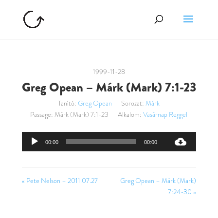
1999-11-28
Greg Opean – Márk (Mark) 7:1-23
Tanító:
Greg Opean
Sorozat:
Márk
Passage:
Márk (Mark) 7:1-23
Alkalom:
Vasárnap Reggel
Audió
00:00
00:00
lejátszó
« Pete Nelson – 2011.07.27
Greg Opean – Márk (Mark)
7:24-30 »