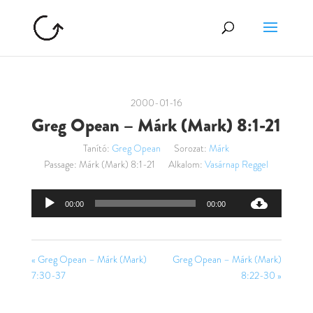
2000-01-16
Greg Opean – Márk (Mark) 8:1-21
Tanító:
Greg Opean
Sorozat:
Márk
Passage:
Márk (Mark) 8:1-21
Alkalom:
Vasárnap Reggel
Audió
00:00
00:00
lejátszó
« Greg Opean – Márk (Mark)
Greg Opean – Márk (Mark)
7:30-37
8:22-30 »