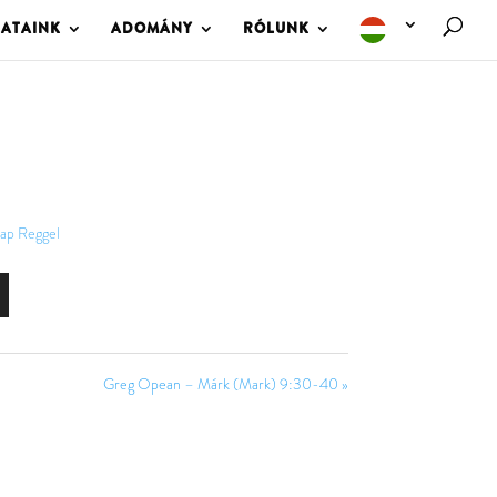
LATAINK
ADOMÁNY
RÓLUNK
ap Reggel
Greg Opean – Márk (Mark) 9:30-40 »