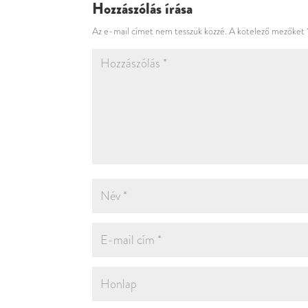
Hozzászólás írása
Az e-mail címet nem tesszük közzé.
A kötelező mezőket