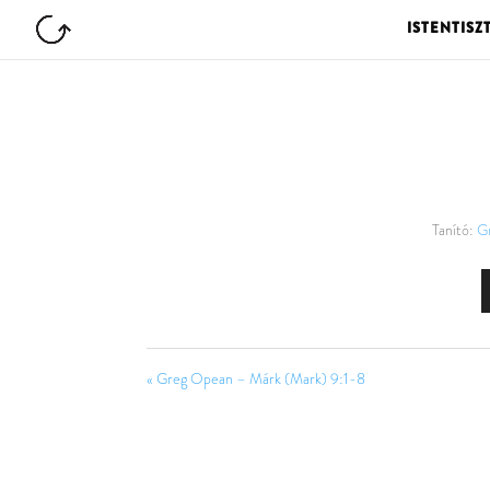
ISTENTISZ
Tanító:
G
« Greg Opean – Márk (Mark) 9:1-8