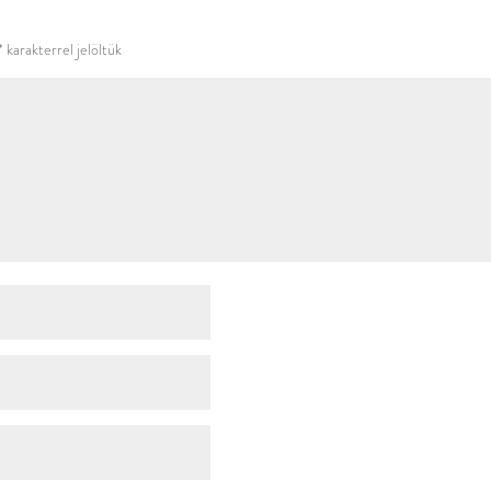
használni.
*
karakterrel jelöltük