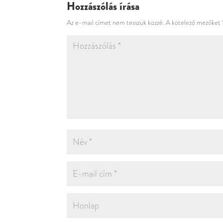
Hozzászólás írása
Az e-mail címet nem tesszük közzé.
A kötelező mezőket