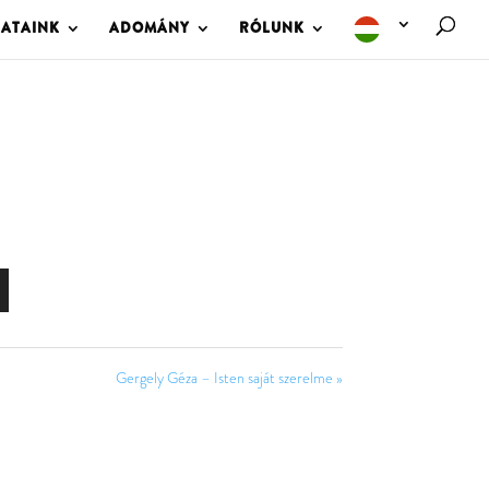
LATAINK
ADOMÁNY
RÓLUNK
Gergely Géza – Isten saját szerelme »