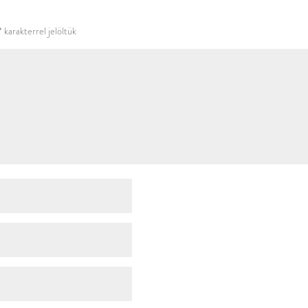
használni.
*
karakterrel jelöltük