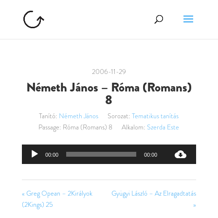
2006-11-29
Németh János – Róma (Romans)
8
Tanító:
Németh János
Sorozat:
Tematikus tanítás
Passage:
Róma (Romans) 8
Alkalom:
Szerda Este
Audió
00:00
00:00
lejátszó
« Greg Opean – 2Királyok
Gyügyi László – Az Elragadtatás
(2Kings) 25
»