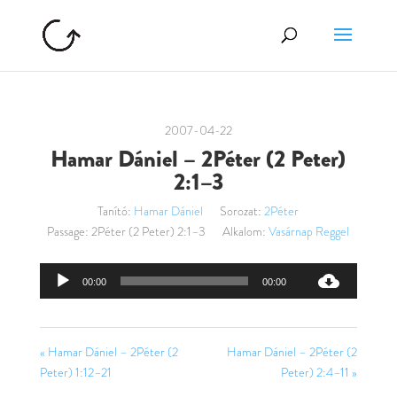
2007-04-22
Hamar Dániel – 2Péter (2 Peter)
2:1–3
Tanító:
Hamar Dániel
Sorozat:
2Péter
Passage:
2Péter (2 Peter) 2:1–3
Alkalom:
Vasárnap Reggel
Audió
00:00
00:00
lejátszó
« Hamar Dániel – 2Péter (2
Hamar Dániel – 2Péter (2
Peter) 1:12–21
Peter) 2:4–11 »