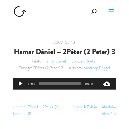
2007-05-13
Hamar Dániel – 2Péter (2 Peter) 3
Tanító:
Hamar Dániel
Sorozat:
2Péter
Passage:
2Péter (2 Peter) 3
Alkalom:
Vasárnap Reggel
Audió
00:00
00:00
lejátszó
« Hamar Dániel – 2Péter (2
Horváth Zoltán – Ábrahám
Peter) 2:12–22
élete 1. »