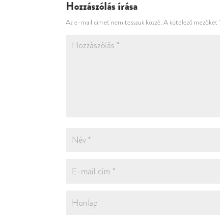
Hozzászólás írása
Az e-mail címet nem tesszük közzé.
A kötelező mezőket