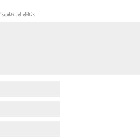
használni.
*
karakterrel jelöltük