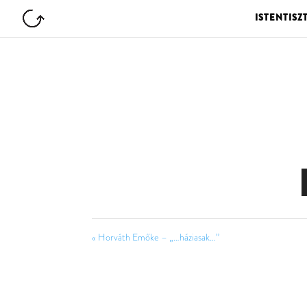
ISTENTISZ
« Horváth Emőke – „…háziasak…”