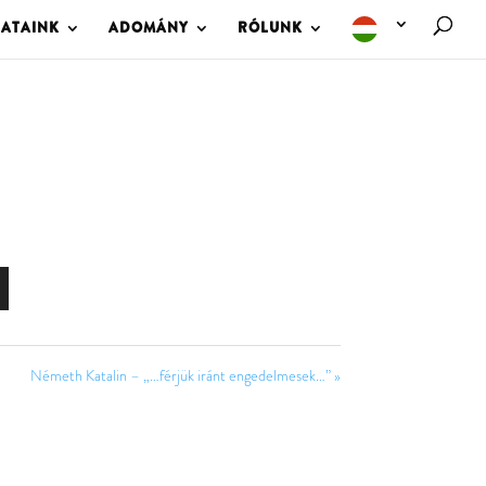
LATAINK
ADOMÁNY
RÓLUNK
Németh Katalin – „…férjük iránt engedelmesek…” »