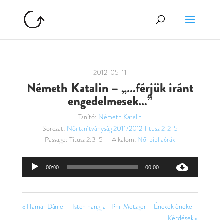
2012-05-11
Németh Katalin – „…férjük iránt
engedelmesek…”
Tanító:
Németh Katalin
Sorozat:
Női tanítványság 2011/2012 Titusz 2. 2-5
Passage:
Titusz 2:3-5
Alkalom:
Női bibliaórák
Audió
00:00
00:00
lejátszó
« Hamar Dániel – Isten hangja
Phil Metzger – Énekek éneke –
Kérdések »