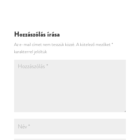
Hozzászólás írása
Az e-mail címet nem tesszük közzé.
A kötelező mezőket
*
karakterrel jelöltük