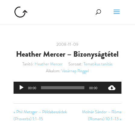
2008-11-09
Heather Mercer – Bizonyságtétel
Tanító:
Heather Mercer
Sorozat:
Tematikus tanítás
Alkalom:
Vasárnap Reggel
Audió
00:00
00:00
lejátszó
« Phil Metzger – Példabeszédek
Molnár Sándor – Róma
(Proverbs) 1:1–15
(Romans) 10:1–13 »