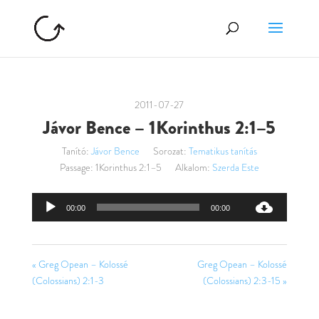
2011-07-27
Jávor Bence – 1Korinthus 2:1–5
Tanító:
Jávor Bence
Sorozat:
Tematikus tanítás
Passage:
1Korinthus 2:1–5
Alkalom:
Szerda Este
Audió
00:00
00:00
lejátszó
« Greg Opean – Kolossé
Greg Opean – Kolossé
(Colossians) 2:1-3
(Colossians) 2:3-15 »