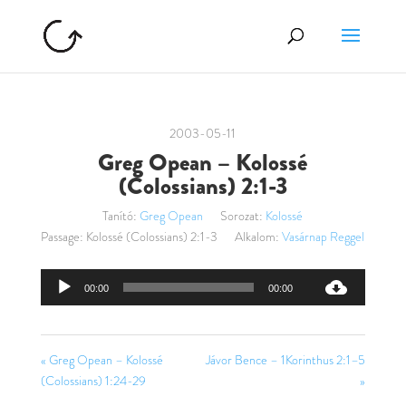
2003-05-11
Greg Opean – Kolossé
(Colossians) 2:1-3
Tanító:
Greg Opean
Sorozat:
Kolossé
Passage:
Kolossé (Colossians) 2:1-3
Alkalom:
Vasárnap Reggel
Audió
00:00
00:00
lejátszó
« Greg Opean – Kolossé
Jávor Bence – 1Korinthus 2:1–5
(Colossians) 1:24-29
»