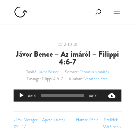
2012-10-21
Jávor Bence – Az imáról – Filippi
4:6-7
Tanító:
Jávor Bence
Sorozat:
Tematikus tanítás
Passage:
Filippi 4:6-7
Alkalom:
Vasárnap Este
Audió
00:00
00:00
lejátszó
« Phil Metzger – Apcsel (Acts)
Hamar Dániel – Szelídek –
12:1–17
Máté 5:5 »