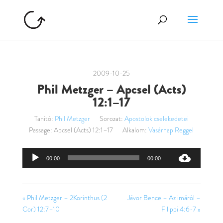
2009-10-25
Phil Metzger – Apcsel (Acts)
12:1–17
Tanító:
Phil Metzger
Sorozat:
Apostolok cselekedetei
Passage:
Apcsel (Acts) 12:1–17
Alkalom:
Vasárnap Reggel
Audió
00:00
00:00
lejátszó
« Phil Metzger – 2Korinthus (2
Jávor Bence – Az imáról –
Cor) 12:7–10
Filippi 4:6-7 »