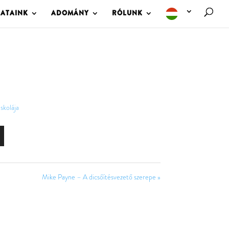
LATAINK
ADOMÁNY
RÓLUNK
iskolája
Mike Payne – A dicsőítésvezető szerepe »