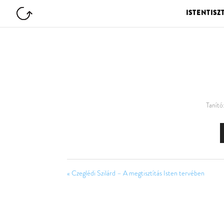
ISTENTISZ
Tanító
« Czeglédi Szilárd – A megtisztítás Isten tervében