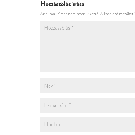
Hozzászólás írása
Az e-mail címet nem tesszük közzé.
A kötelező mezőket