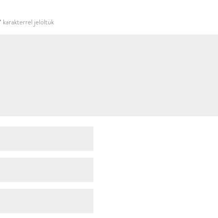
használni.
*
karakterrel jelöltük