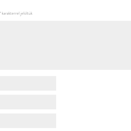
használni.
*
karakterrel jelöltük