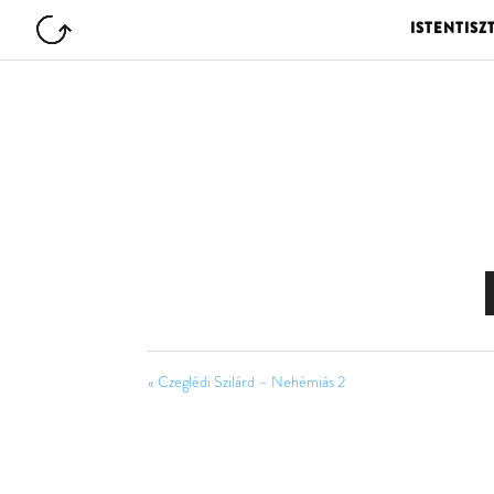
ISTENTISZ
« Czeglédi Szilárd – Nehémiás 2