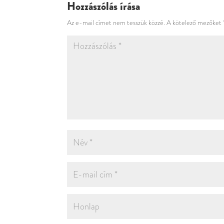
Hozzászólás írása
Az e-mail címet nem tesszük közzé.
A kötelező mezőket