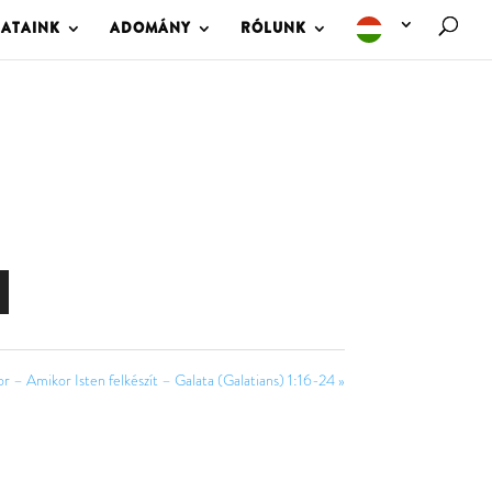
LATAINK
ADOMÁNY
RÓLUNK
 – Amikor Isten felkészít – Galata (Galatians) 1:16-24 »