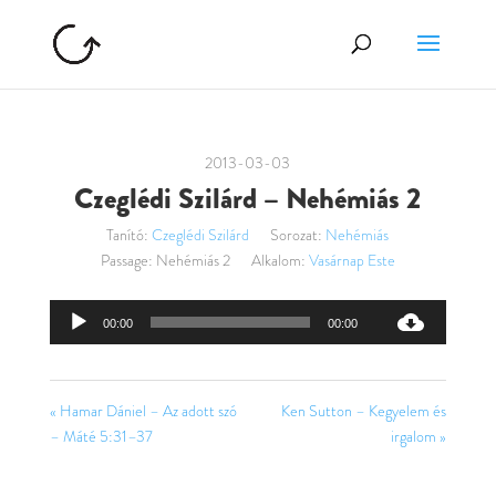
2013-03-03
Czeglédi Szilárd – Nehémiás 2
Tanító:
Czeglédi Szilárd
Sorozat:
Nehémiás
Passage:
Nehémiás 2
Alkalom:
Vasárnap Este
Audió
00:00
00:00
lejátszó
« Hamar Dániel – Az adott szó
Ken Sutton – Kegyelem és
– Máté 5:31–37
irgalom »