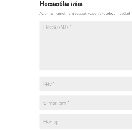
Hozzászólás írása
Az e-mail címet nem tesszük közzé.
A kötelező mezőket