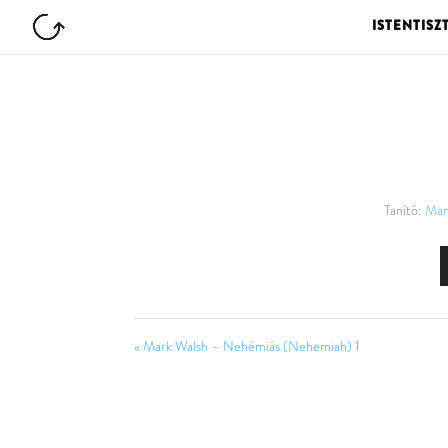
ISTENTISZ
Tanító:
Mar
« Mark Walsh – Nehémiás (Nehemiah) 1