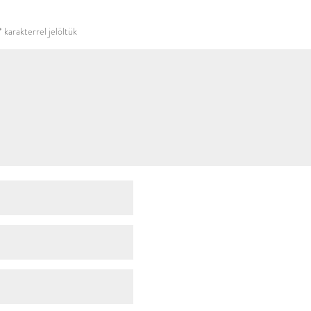
használni.
*
karakterrel jelöltük