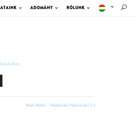
LATAINK
ADOMÁNY
RÓLUNK
Szerda Este
Mark Walsh – Nehémiás (Nehemiah) 3 »