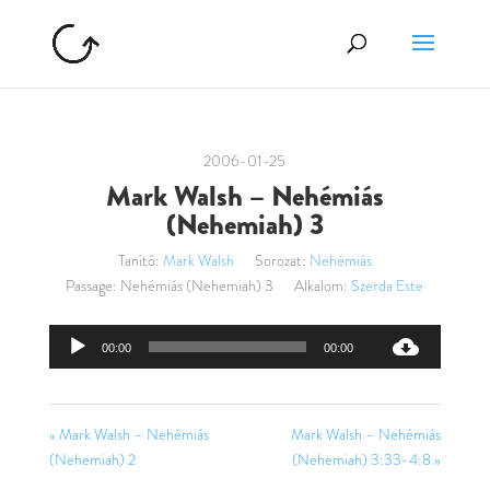
2006-01-25
Mark Walsh – Nehémiás
(Nehemiah) 3
Tanító:
Mark Walsh
Sorozat:
Nehémiás
Passage:
Nehémiás (Nehemiah) 3
Alkalom:
Szerda Este
Audió
00:00
00:00
lejátszó
« Mark Walsh – Nehémiás
Mark Walsh – Nehémiás
(Nehemiah) 2
(Nehemiah) 3:33-4:8 »