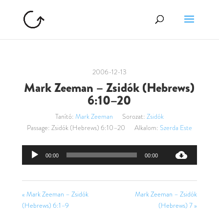
2006-12-13
Mark Zeeman – Zsidók (Hebrews)
6:10–20
Tanító:
Mark Zeeman
Sorozat:
Zsidók
Passage:
Zsidók (Hebrews) 6:10–20
Alkalom:
Szerda Este
Audió
00:00
00:00
lejátszó
« Mark Zeeman – Zsidók
Mark Zeeman – Zsidók
(Hebrews) 6:1–9
(Hebrews) 7 »