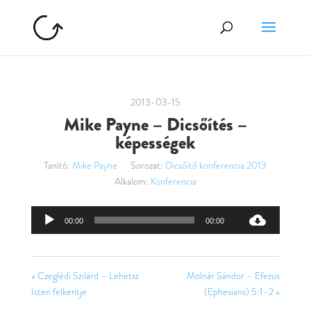
2013-03-15
Mike Payne – Dicsőítés –
képességek
Tanító:
Mike Payne
Sorozat:
Dicsőítő konferencia 2013
Alkalom:
Konferencia
Audió
00:00
00:00
lejátszó
« Czeglédi Szilárd – Lehetsz
Molnár Sándor – Efezus
Isten felkentje
(Ephesians) 5:1–2 »