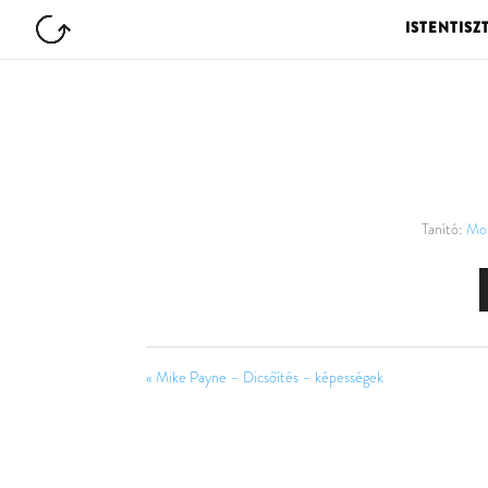
ISTENTISZ
Tanító:
Mol
« Mike Payne – Dicsőítés – képességek