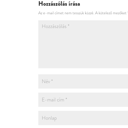
Hozzászólás írása
Az e-mail címet nem tesszük közzé.
A kötelező mezőket