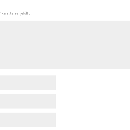
használni.
*
karakterrel jelöltük