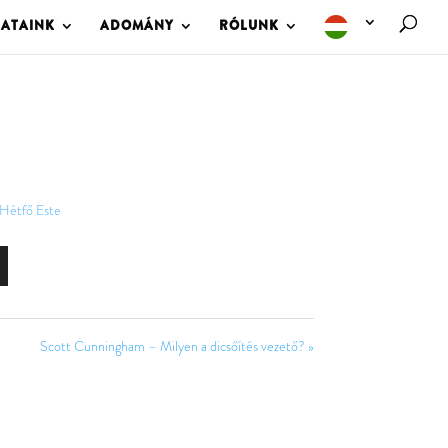
LATAINK
ADOMÁNY
RÓLUNK
Hétfő Este
Scott Cunningham – Milyen a dicsőítés vezető? »