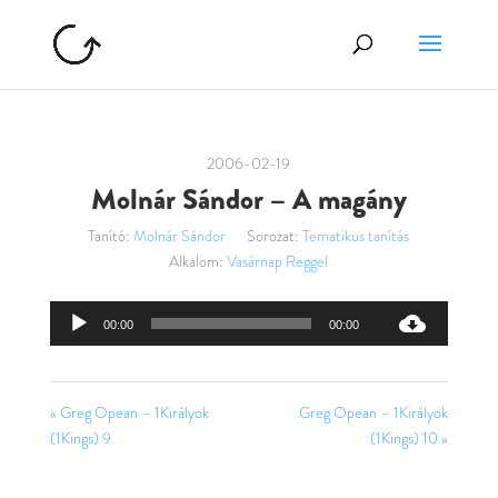
2006-02-19
Molnár Sándor – A magány
Tanító:
Molnár Sándor
Sorozat:
Tematikus tanítás
Alkalom:
Vasárnap Reggel
Audió
00:00
00:00
lejátszó
« Greg Opean – 1Királyok
Greg Opean – 1Királyok
(1Kings) 9
(1Kings) 10 »