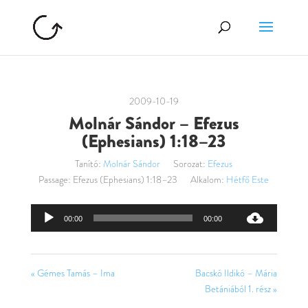
2009-10-19
Molnár Sándor – Efezus
(Ephesians) 1:18–23
Tanító:
Molnár Sándor
Sorozat:
Efezus
Passage:
Efezus (Ephesians) 1:18–23
Alkalom:
Hétfő Este
Audió
00:00
00:00
lejátszó
« Gémes Tamás – Ima
Bacskó Ildikó – Mária
Betániából 1. rész »