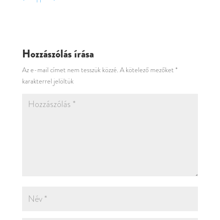
Hozzászólás írása
Az e-mail címet nem tesszük közzé.
A kötelező mezőket
*
karakterrel jelöltük