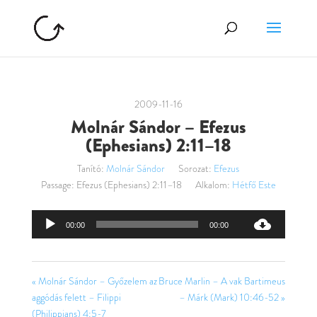
2009-11-16
Molnár Sándor – Efezus
(Ephesians) 2:11–18
Tanító:
Molnár Sándor
Sorozat:
Efezus
Passage:
Efezus (Ephesians) 2:11–18
Alkalom:
Hétfő Este
Audió
00:00
00:00
lejátszó
« Molnár Sándor – Győzelem az
Bruce Marlin – A vak Bartimeus
aggódás felett – Filippi
– Márk (Mark) 10:46-52 »
(Philippians) 4:5-7