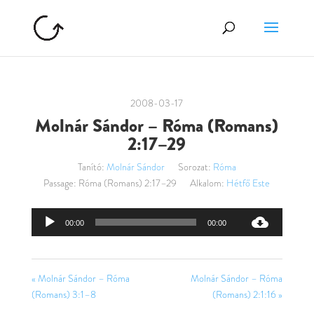
2008-03-17
Molnár Sándor – Róma (Romans)
2:17–29
Tanító:
Molnár Sándor
Sorozat:
Róma
Passage:
Róma (Romans) 2:17–29
Alkalom:
Hétfő Este
Audió
00:00
00:00
lejátszó
« Molnár Sándor – Róma
Molnár Sándor – Róma
(Romans) 3:1–8
(Romans) 2:1:16 »