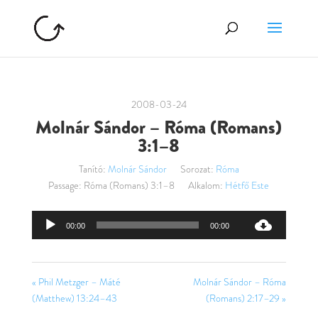
2008-03-24
Molnár Sándor – Róma (Romans)
3:1–8
Tanító:
Molnár Sándor
Sorozat:
Róma
Passage:
Róma (Romans) 3:1–8
Alkalom:
Hétfő Este
Audió
00:00
00:00
lejátszó
« Phil Metzger – Máté
Molnár Sándor – Róma
(Matthew) 13:24–43
(Romans) 2:17–29 »