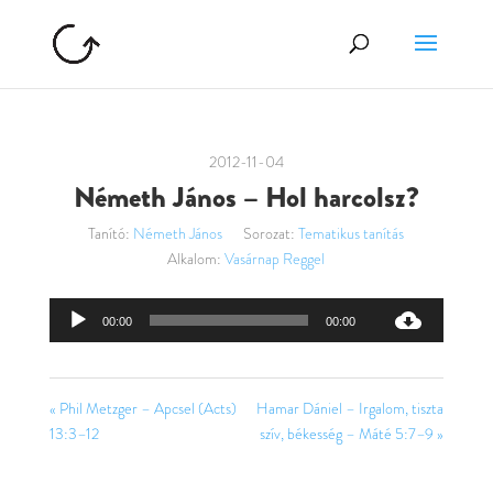
2012-11-04
Németh János – Hol harcolsz?
Tanító:
Németh János
Sorozat:
Tematikus tanítás
Alkalom:
Vasárnap Reggel
Audió
00:00
00:00
lejátszó
« Phil Metzger – Apcsel (Acts)
Hamar Dániel – Irgalom, tiszta
13:3–12
szív, békesség – Máté 5:7–9 »