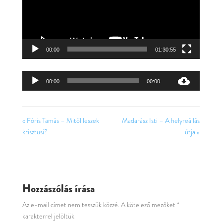
00:00
01:30:55
Audió
00:00
00:00
lejátszó
« Fóris Tamás – Mitől leszek
Madarász Isti – A helyreállás
krisztusi?
útja »
Hozzászólás írása
Az e-mail címet nem tesszük közzé.
A kötelező mezőket
*
karakterrel jelöltük