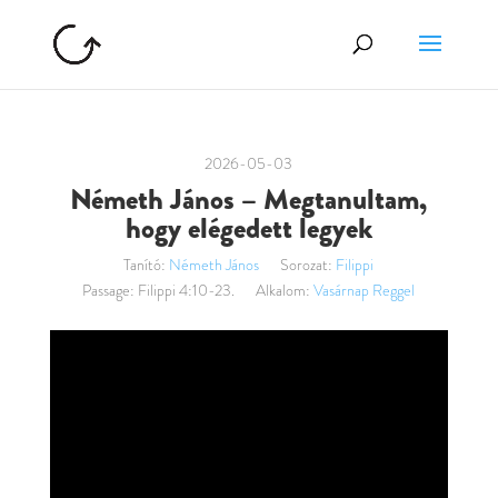
2026-05-03
Németh János – Megtanultam,
hogy elégedett legyek
Tanító:
Németh János
Sorozat:
Filippi
Passage:
Filippi 4:10-23.
Alkalom:
Vasárnap Reggel
Videólejátszó