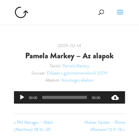
2009-02-14
Pamela Markey – Az alapok
Tanító:
Pamela Markey
Sorozat:
Előadás a gyermeknevelésről 2009
Alkalom:
Különleges alkalom
Audió
00:00
00:00
lejátszó
« Phil Metzger – Máté
Molnár Sándor – Róma
(Matthew) 28:16–20
(Romans) 12:9–16 »