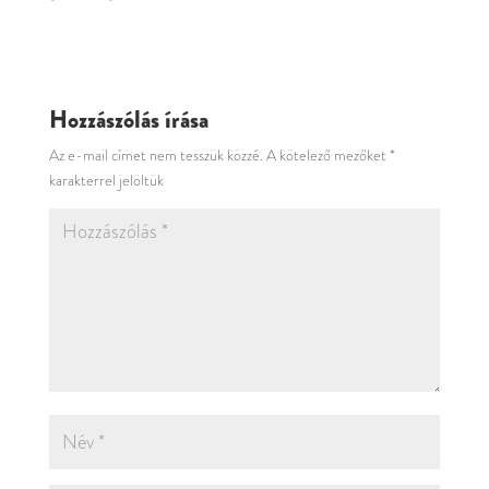
Hozzászólás írása
Az e-mail címet nem tesszük közzé.
A kötelező mezőket
*
karakterrel jelöltük