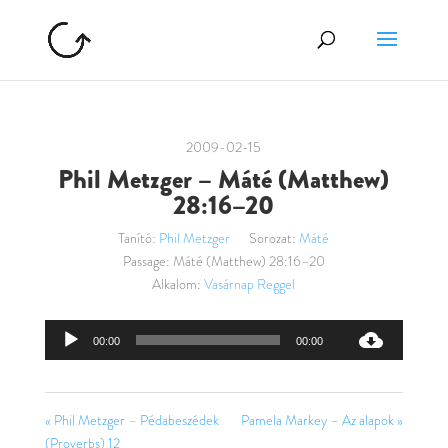
2009-02-15
Phil Metzger – Máté (Matthew)
28:16–20
Tanító:
Phil Metzger
Sorozat:
Máté
Passage:
Máté (Matthew) 28:16–20
Alkalom:
Vasárnap Reggel
Audió
00:00
00:00
lejátszó
« Phil Metzger – Pédabeszédek
Pamela Markey – Az alapok »
(Proverbs) 12