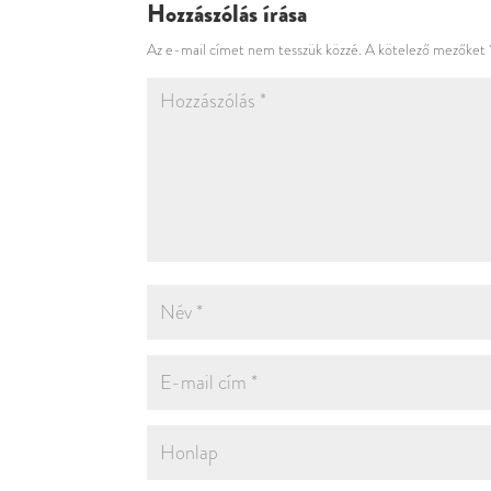
Hozzászólás írása
Az e-mail címet nem tesszük közzé.
A kötelező mezőket