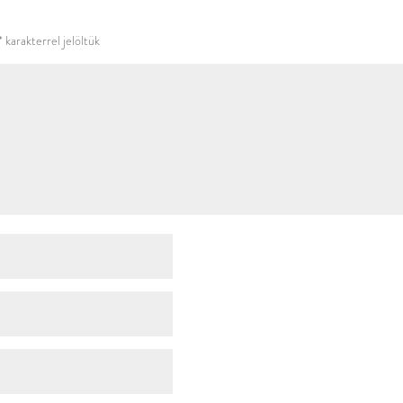
használni.
*
karakterrel jelöltük