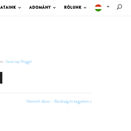
LATAINK
ADOMÁNY
RÓLUNK
om:
Vasárnap Reggel
Németh János – Barátság és kegyelem »