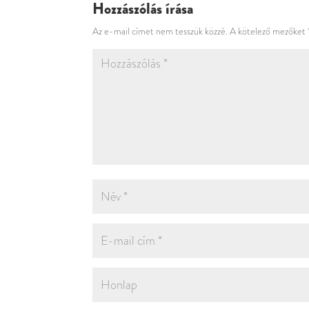
Hozzászólás írása
Az e-mail címet nem tesszük közzé.
A kötelező mezőket