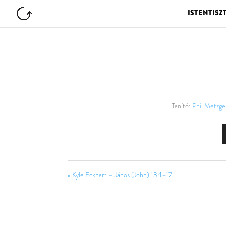
ISTENTISZ
Tanító:
Phil Metzge
« Kyle Eckhart – János (John) 13:1–17