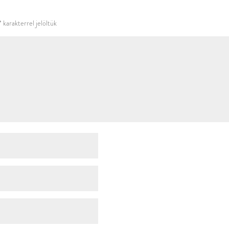
használni.
*
karakterrel jelöltük