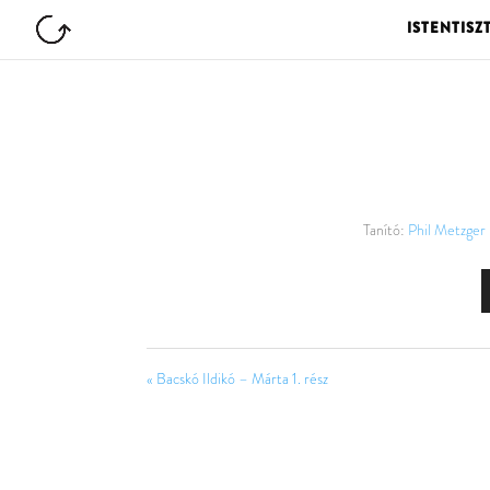
ISTENTISZ
Tanító:
Phil Metzger
« Bacskó Ildikó – Márta 1. rész