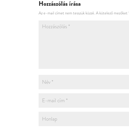
Hozzászólás írása
Az e-mail címet nem tesszük közzé.
A kötelező mezőket