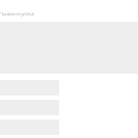
használni.
*
karakterrel jelöltük