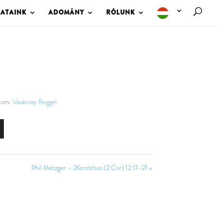
LATAINK
ADOMÁNY
RÓLUNK
lom:
Vasárnap Reggel
Phil Metzger – 2Korinthus (2 Cor) 12:11–21 »