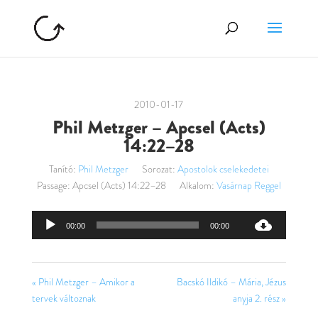
2010-01-17
Phil Metzger – Apcsel (Acts)
14:22–28
Tanító:
Phil Metzger
Sorozat:
Apostolok cselekedetei
Passage:
Apcsel (Acts) 14:22–28
Alkalom:
Vasárnap Reggel
Audió
00:00
00:00
lejátszó
« Phil Metzger – Amikor a
Bacskó Ildikó – Mária, Jézus
tervek változnak
anyja 2. rész »