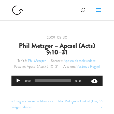
2009-08-30
Phil Metzger – Apcsel (Acts)
9:10–31
Tanító:
Phil Metzger
Sorozat:
Apostolok cselekedetei
Passage:
Apcsel (Acts) 9:10–31
Alkalom:
Vasárnap Reggel
Audió
00:00
00:00
lejátszó
« Czeglédi Szilárd – Isten és a
Phil Metzger – Ezékiel (Eze) 16
világ rendszere
»