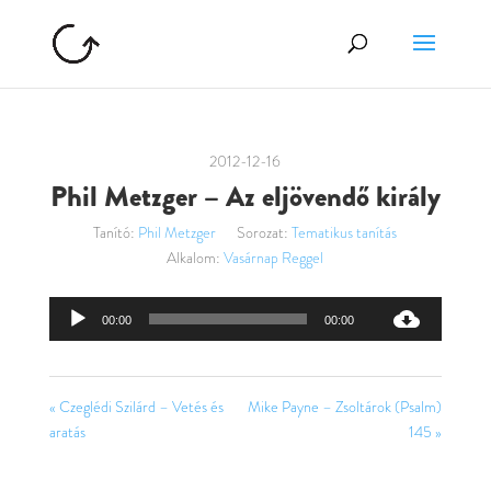
2012-12-16
Phil Metzger – Az eljövendő király
Tanító:
Phil Metzger
Sorozat:
Tematikus tanítás
Alkalom:
Vasárnap Reggel
Audió
00:00
00:00
lejátszó
« Czeglédi Szilárd – Vetés és
Mike Payne – Zsoltárok (Psalm)
aratás
145 »