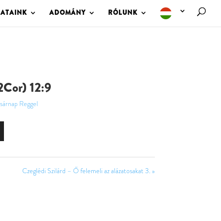
LATAINK
ADOMÁNY
RÓLUNK
2Cor) 12:9
sárnap Reggel
Czeglédi Szilárd – Ő felemeli az alázatosakat 3. »