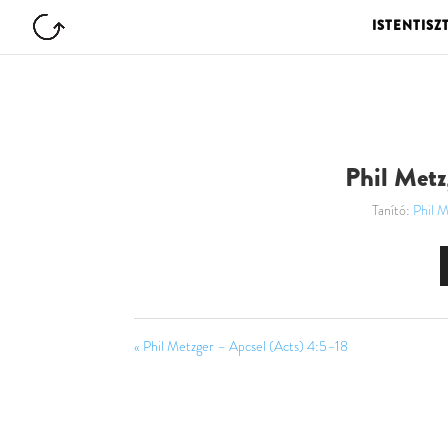
ISTENTISZ
Phil Metz
Tanító:
Phil M
« Phil Metzger – Apcsel (Acts) 4:5–18