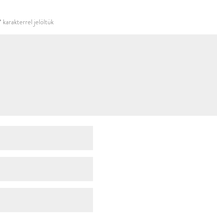
használni.
*
karakterrel jelöltük