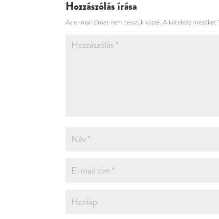
Hozzászólás írása
Az e-mail címet nem tesszük közzé.
A kötelező mezőket