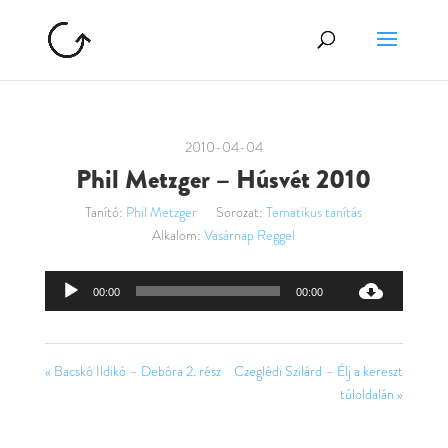
2010-04-04
Phil Metzger – Húsvét 2010
Tanító:
Phil Metzger
Sorozat:
Tematikus tanítás
Alkalom:
Vasárnap Reggel
Audió
00:00
00:00
lejátszó
« Bacskó Ildikó – Debóra 2. rész
Czeglédi Szilárd – Élj a kereszt
túloldalán »