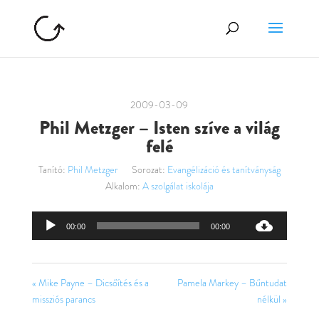
2009-03-09
Phil Metzger – Isten szíve a világ
felé
Tanító:
Phil Metzger
Sorozat:
Evangélizáció és tanítványság
Alkalom:
A szolgálat iskolája
Audió
00:00
00:00
lejátszó
« Mike Payne – Dicsőítés és a
Pamela Markey – Bűntudat
missziós parancs
nélkül »