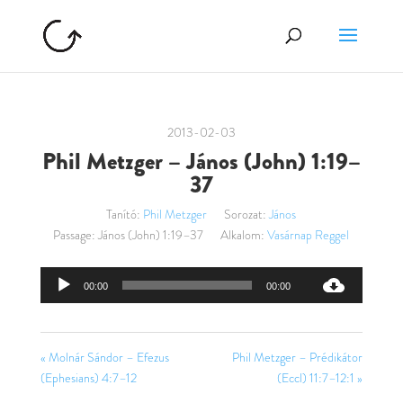
2013-02-03
Phil Metzger – János (John) 1:19–
37
Tanító:
Phil Metzger
Sorozat:
János
Passage:
János (John) 1:19–37
Alkalom:
Vasárnap Reggel
Audió
00:00
00:00
lejátszó
« Molnár Sándor – Efezus
Phil Metzger – Prédikátor
(Ephesians) 4:7–12
(Eccl) 11:7–12:1 »