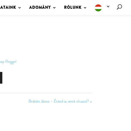
LATAINK
ADOMÁNY
RÓLUNK
nap Reggel
Brátán János – Érted is, amit olvasol? »