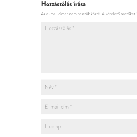
Hozzászólás írása
Az e-mail címet nem tesszük közzé.
A kötelező mezőket