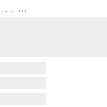
használni.
*
karakterrel jelöltük