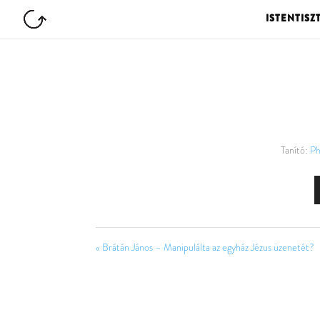
ISTENTISZ
Tanító:
Ph
« Brátán János – Manipulálta az egyház Jézus üzenetét?